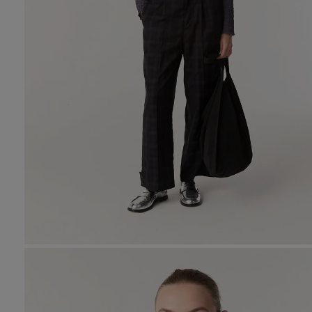
10
.
den