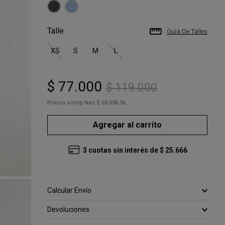
Talle
Guia De Talles
XS
S
M
L
$
77
.
000
$
119
.
000
Precio s/Imp.Nac
$ 63.636,36
Agregar al carrito
3
cuotas sin interés de
$
25
.
666
Calcular Envío
Devoluciones