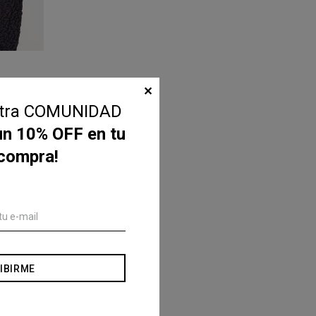
✕
stra COMUNIDAD
un 10% OFF en tu
 compra!
IBIRME