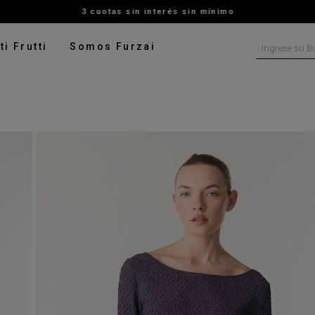
3 cuotas sin interés sin mínimo
Ingrese su B
ti Frutti
Somos Furzai
NOS MÁS BUSCADOS
tido
isa
ater
talon
ado
pera
rito
digan
leco