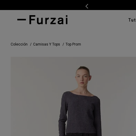
Tut
TÉRMI
Colección
Camisas Y Tops
Top Prom
1
.
ves
2
.
cam
3
.
swe
4
.
pan
5
.
tap
6
.
cam
7
.
ente
8
.
car
9
.
cha