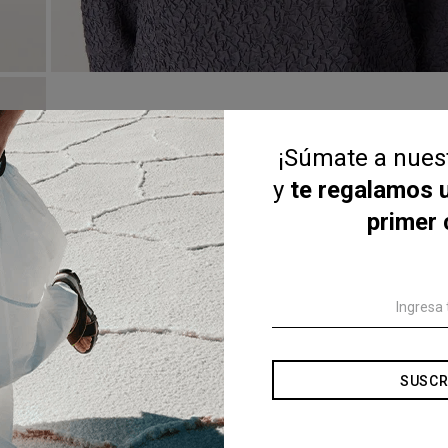
¡Súmate a nue
y
te regalamos 
primer
SUSCR