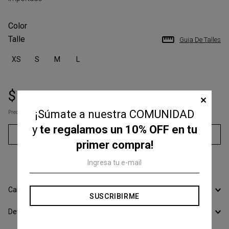
Talle
Guia De Talles
XS
S
M
L
$
75
.
000
$
150
.
000
✕
¡Súmate a nuestra COMUNIDAD
Precio s/Imp.Nac
$ 61.983,47
y
te regalamos un 10% OFF en tu
Agregar al carrito
primer compra!
3
cuotas sin interés de
$
25
.
000
Calcular Envío
SUSCRIBIRME
Devoluciones