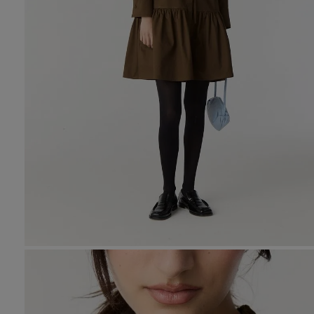
10
.
den