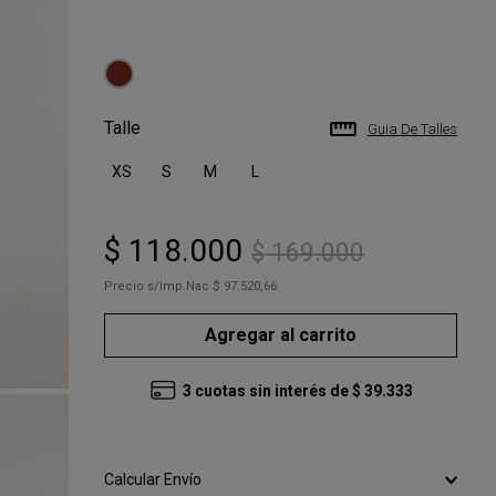
Talle
Guia De Talles
XS
S
M
L
$
118
.
000
$
169
.
000
Precio s/Imp.Nac
$ 97.520,66
Agregar al carrito
3
cuotas sin interés de
$
39
.
333
Calcular Envío