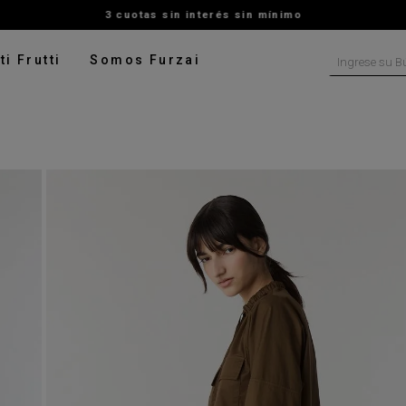
3 cuotas sin interés sin mínimo
Ingrese su B
ti Frutti
Somos Furzai
NOS MÁS BUSCADOS
tido
isa
ater
talon
pera
digan
rito
ado
leco