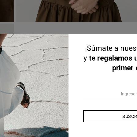
¡Súmate a nue
y
te regalamos 
primer
SUSCR