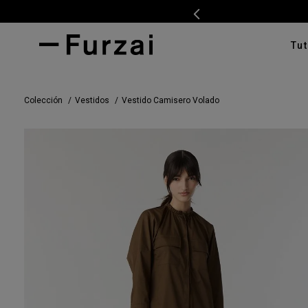
Tut
TÉRMI
Colección
Vestidos
Vestido Camisero Volado
1
.
ves
2
.
cam
3
.
swe
4
.
pan
5
.
cam
6
.
car
7
.
ente
8
.
tap
9
.
cha