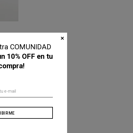
✕
stra COMUNIDAD
un 10% OFF en tu
 compra!
IBIRME