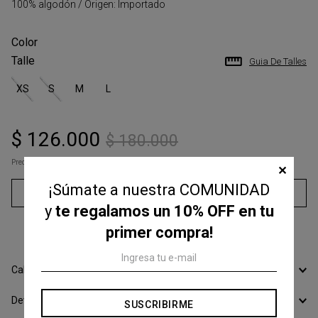
100% algodón / Origen: Importado
Talle
Guia De Talles
XS
S
M
L
$
126
.
000
$
180
.
000
Precio s/Imp.Nac
$ 104.132,23
✕
¡Súmate a nuestra COMUNIDAD
Agregar al carrito
y
te regalamos un 10% OFF en tu
3
cuotas sin interés de
$
42
.
000
primer compra!
Calcular Envío
Devoluciones
SUSCRIBIRME