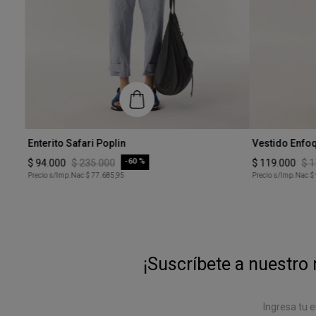
Talle
Talle
Enterito Safari Poplin
Vestido Enfoq
XS
S
-
60 %
$
94
.
000
$
235
.
000
$
119
.
000
$
1
Precio s/Imp.Nac
$ 77.685,95
Precio s/Imp.Nac
$
COMPRAR
¡Suscríbete a nuestro 