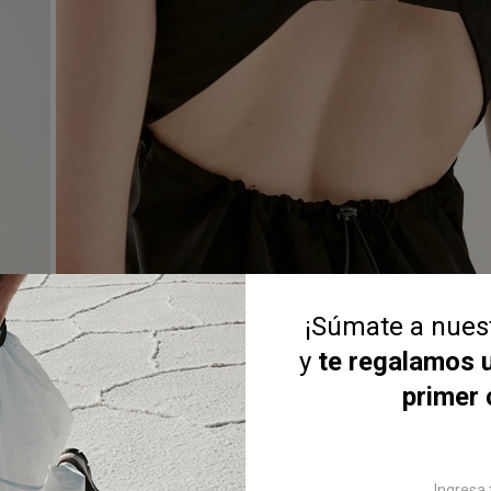
¡Súmate a nue
y
te regalamos 
primer