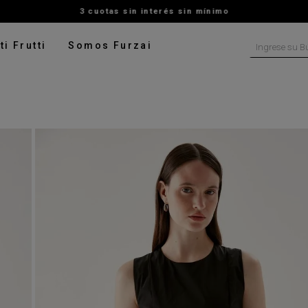
3 cuotas sin interés sin mínimo
Ingrese su B
ti Frutti
Somos Furzai
NOS MÁS BUSCADOS
tido
isa
ado
ater
pera
talon
rito
digan
leco