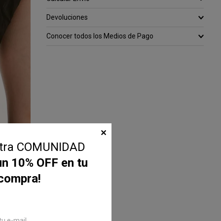
Devoluciones
Conocer todos los Medios de Pago
✕
stra COMUNIDAD
un 10% OFF en tu
 compra!