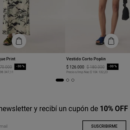
Talle
ue Print
Vestido Corto Poplin
M
-
30 %
-
30 %
70
.
000
$
126
.
000
$
180
.
000
 98.347,11
Precio s/Imp.Nac
$ 104.132,23
COMPRAR
COMPRAR
newsletter y recibí un cupón de
10% OFF 
SUSCRIBIRME