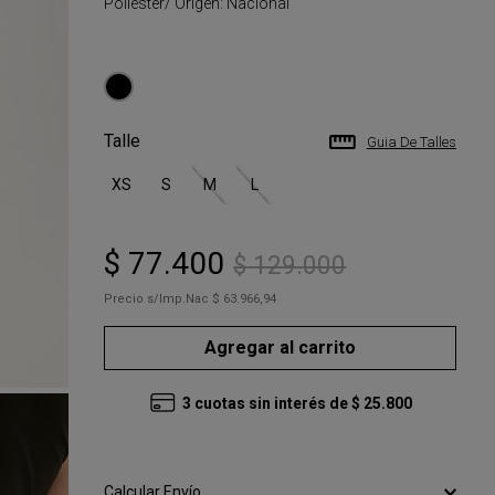
Poliéster/ Origen: Nacional
Talle
Guia De Talles
XS
S
M
L
$
77
.
400
$
129
.
000
Precio s/Imp.Nac
$ 63.966,94
Agregar al carrito
3
cuotas sin interés de
$
25
.
800
Calcular Envío