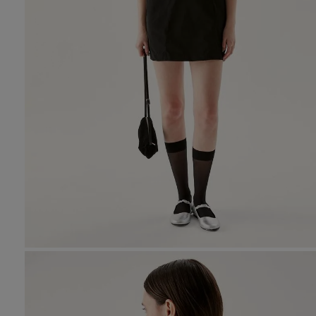
10
.
tre