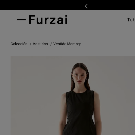
Tut
TÉRMI
Colección
Vestidos
Vestido Memory
1
.
ves
2
.
cam
3
.
tap
4
.
swe
5
.
cam
6
.
pan
7
.
ente
8
.
car
9
.
cha