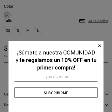
Talle
Guia De Talles
XS
S
M
L
✕
$
74
.
700
$
115
.
000
¡Súmate a nuestra COMUNIDAD
Precio s/Imp.Nac
$ 61.735,54
y
te regalamos un 10% OFF en tu
primer compra!
Agregar al carrito
3
cuotas sin interés de
$
24
.
900
SUSCRIBIRME
Calcular Envío
Devoluciones