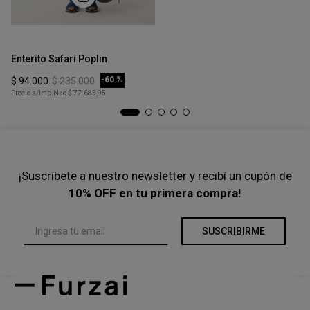
Vestido Drape Mock
COMPRAR
-
40 %
$
50
.
400
$
84
.
000
Precio s/Imp.Nac
$ 41.652,89
Talle
Ta
XS
Enterito Safari Poplin
En
COMPRAR
-
60 %
$
94
.
000
$
235
.
000
$
Precio s/Imp.Nac
$ 77.685,95
Pre
¡Suscríbete a nuestro newsletter y recibí un cupón de
10% OFF en tu primera compra!
SUSCRIBIRME