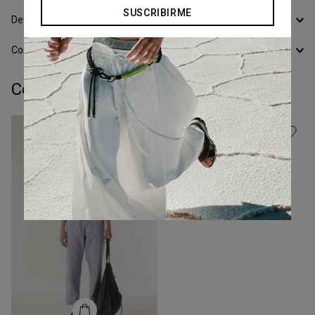
Calcular Envío
SUSCRIBIRME
Devoluciones
Conocer todos los Medios de Pago
Completá tu look:
Talle
XS