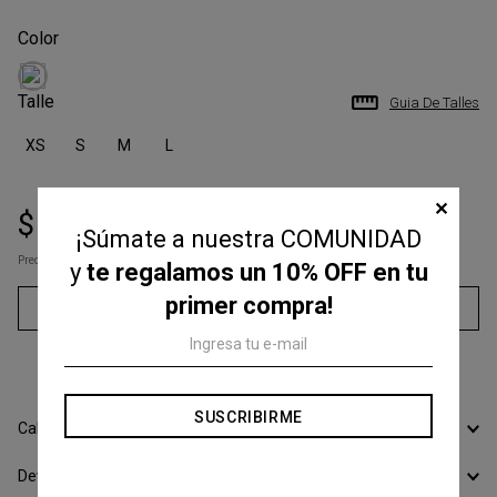
Talle
Guia De Talles
XS
S
M
L
✕
$
96
.
700
$
175
.
000
¡Súmate a nuestra COMUNIDAD
Precio s/Imp.Nac
$ 79.917,36
y
te regalamos un 10% OFF en tu
primer compra!
Agregar al carrito
3
cuotas sin interés de
$
32
.
233
SUSCRIBIRME
Calcular Envío
Devoluciones